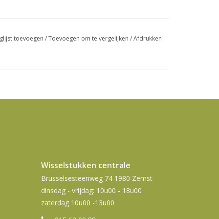
swipetekens
gebruiken.
glijst toevoegen
/
Toevoegen om te vergelijken
/
Afdrukken
Wisselstukken centrale
Brusselsesteenweg 74 1980 Zemst
dinsdag - vrijdag: 10u00 - 18u00
zaterdag 10u00 -13u00