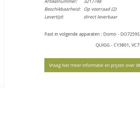
Artikelnummer:
3217748
Beschikbaarheid:
Op voorraad
(2)
Levertijd:
direct leverbaar
Past in volgende apparaten : Domo - DO725
QUIGG - CY3801, VC7
Vraag hier meer informatie en prijzen over di