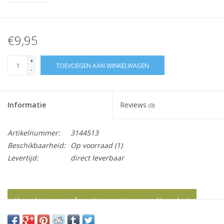
€9,95
+
TOEVOEGEN AAN WINKELWAGEN
-
Informatie
Reviews
(0)
Artikelnummer:
3144513
Beschikbaarheid:
Op voorraad
(1)
Levertijd:
direct leverbaar
Vraag hier meer informatie en prijzen over dit product