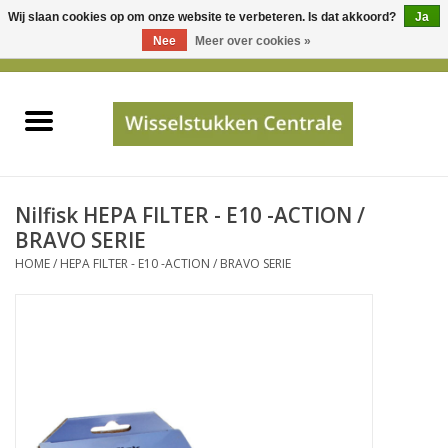
Wij slaan cookies op om onze website te verbeteren. Is dat akkoord?
Ja
Gebruik
Nee
Meer over cookies »
de
0 Artikelen - €0,00
pijltjes
Home
op
en
neer
INFO
om
een
PRIJSAANVRAAG
Nilfisk HEPA FILTER - E10 -ACTION /
beschikbaar
BRAVO SERIE
resultaat
HOME
/
HEPA FILTER - E10 -ACTION / BRAVO SERIE
JUISTE GEGEVENS
te
selecteren.
SHOP
Druk
op
Enter
Apparaten
om
naar
Merken