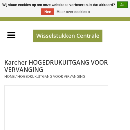
Wij slaan cookies op om onze website te verbeteren. Is dat akkoord?
Ja
Gebruik
Nee
Meer over cookies »
de
0 Artikelen - €0,00
pijltjes
Home
op
en
neer
INFO
om
een
PRIJSAANVRAAG
Karcher HOGEDRUKUITGANG VOOR
beschikbaar
VERVANGING
resultaat
HOME
/
HOGEDRUKUITGANG VOOR VERVANGING
JUISTE GEGEVENS
te
selecteren.
SHOP
Druk
op
Enter
Apparaten
om
naar
Merken