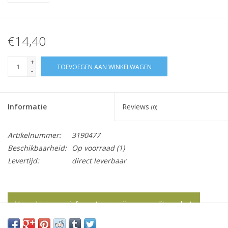
€14,40
+
TOEVOEGEN AAN WINKELWAGEN
-
Informatie
Reviews
(0)
Artikelnummer:
3190477
Beschikbaarheid:
Op voorraad
(1)
Levertijd:
direct leverbaar
Vraag hier meer informatie en prijzen over dit product