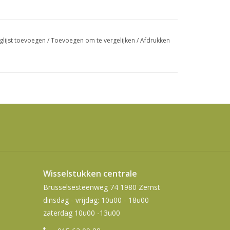
swipetekens
gebruiken.
glijst toevoegen
/
Toevoegen om te vergelijken
/
Afdrukken
Wisselstukken centrale
Brusselsesteenweg 74 1980 Zemst
dinsdag - vrijdag: 10u00 - 18u00
zaterdag 10u00 -13u00