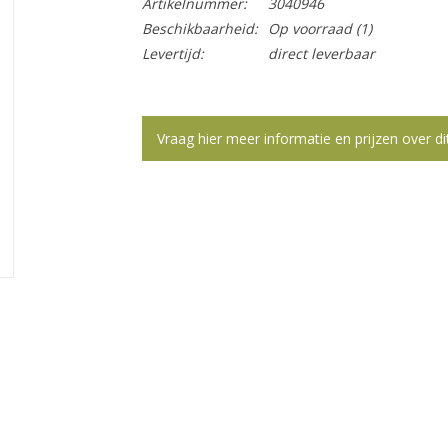
Artikelnummer:
3040946
Beschikbaarheid:
Op voorraad
(1)
Levertijd:
direct leverbaar
Vraag hier meer informatie en prijzen over di