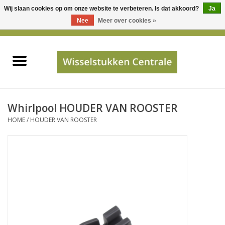
Wij slaan cookies op om onze website te verbeteren. Is dat akkoord?
Ja
Gebruik
Nee
Meer over cookies »
de
0 Artikelen - €0,00
pijltjes
Home
op
en
neer
INFO
om
een
PRIJSAANVRAAG
Whirlpool HOUDER VAN ROOSTER
beschikbaar
HOME
/
HOUDER VAN ROOSTER
resultaat
JUISTE GEGEVENS
te
selecteren.
SHOP
Druk
op
Enter
Apparaten
om
naar
Merken