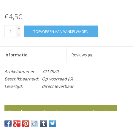
€4,50
+
TOEVOEGEN AAN WINKELWAGEN
-
Informatie
Reviews
(0)
Artikelnummer:
3217820
Beschikbaarheid:
Op voorraad
(6)
Levertijd:
direct leverbaar
Vraag hier meer informatie en prijzen over dit product