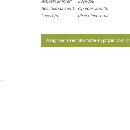
Artikelnummer:
3024068
Beschikbaarheid:
Op voorraad
(3)
Levertijd:
direct leverbaar
Vraag hier meer informatie en prijzen over di