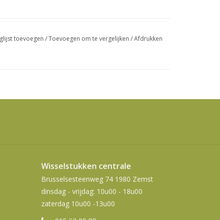
swipetekens
gebruiken.
glijst toevoegen
/
Toevoegen om te vergelijken
/
Afdrukken
Wisselstukken centrale
Brusselsesteenweg 74 1980 Zemst
dinsdag - vrijdag: 10u00 - 18u00
zaterdag 10u00 -13u00