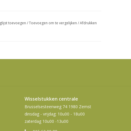
swipetekens
gebruiken.
glijst toevoegen
/
Toevoegen om te vergelijken
/
Afdrukken
Wisselstukken centrale
Brusselsesteenweg 74 1980 Zemst
dinsdag - vrijdag: 10u00 - 18u00
zaterdag 10u00 -13u00