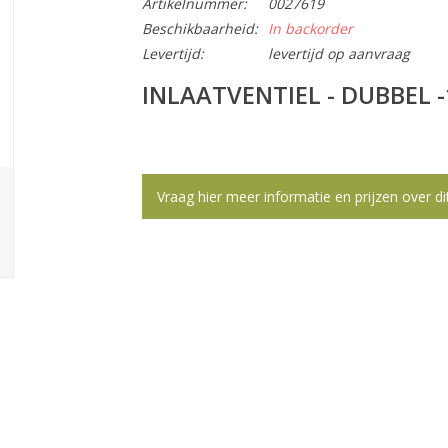
Artikelnummer:
0027619
Beschikbaarheid:
In backorder
Levertijd:
levertijd op aanvraag
INLAATVENTIEL - DUBBEL 
Vraag hier meer informatie en prijzen over di