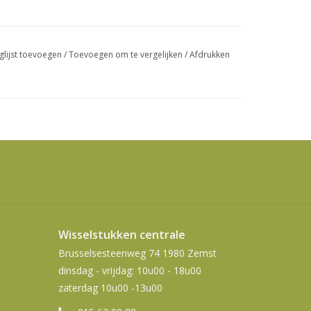
swipetekens
gebruiken.
glijst toevoegen
/
Toevoegen om te vergelijken
/
Afdrukken
Wisselstukken centrale
Brusselsesteenweg 74 1980 Zemst
dinsdag - vrijdag: 10u00 - 18u00
zaterdag 10u00 -13u00