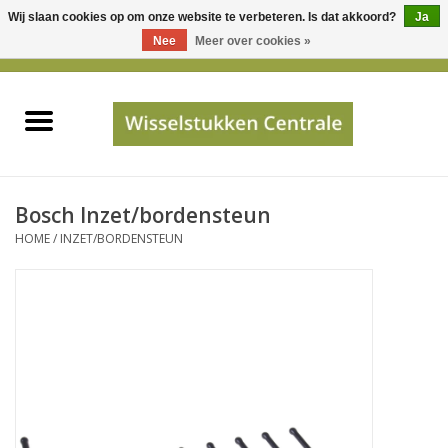
Wij slaan cookies op om onze website te verbeteren. Is dat akkoord?
Ja
Gebruik
Nee
Meer over cookies »
de
0 Artikelen - €0,00
pijltjes
Home
op
en
neer
INFO
om
een
PRIJSAANVRAAG
Bosch Inzet/bordensteun
beschikbaar
HOME
/
INZET/BORDENSTEUN
resultaat
JUISTE GEGEVENS
te
selecteren.
SHOP
Druk
op
Enter
Apparaten
om
naar
Merken