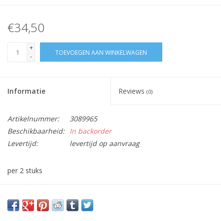
€34,50
+
TOEVOEGEN AAN WINKELWAGEN
-
Informatie
Reviews
(0)
Artikelnummer:
3089965
Beschikbaarheid:
In backorder
Levertijd:
levertijd op aanvraag
per 2 stuks
Vraag hier meer informatie en prijzen over dit product