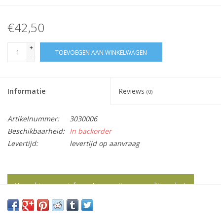
€42,50
+
TOEVOEGEN AAN WINKELWAGEN
-
Informatie
Reviews
(0)
Artikelnummer:
3030006
Beschikbaarheid:
In backorder
Levertijd:
levertijd op aanvraag
Vraag hier meer informatie en prijzen over dit product