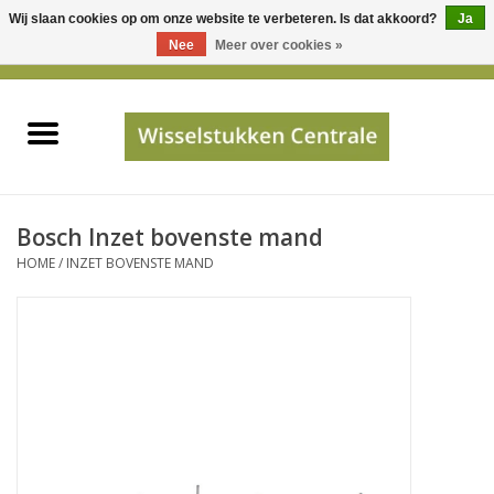
Wij slaan cookies op om onze website te verbeteren. Is dat akkoord?
Ja
Gebruik
Nee
Meer over cookies »
de
0 Artikelen - €0,00
pijltjes
Home
op
en
neer
INFO
om
een
PRIJSAANVRAAG
Bosch Inzet bovenste mand
beschikbaar
HOME
/
INZET BOVENSTE MAND
resultaat
JUISTE GEGEVENS
te
selecteren.
SHOP
Druk
op
Enter
Apparaten
om
naar
Merken