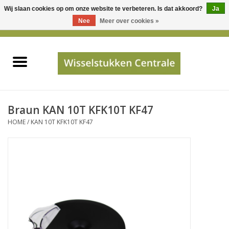
Wij slaan cookies op om onze website te verbeteren. Is dat akkoord?
Ja
Gebruik
Nee
Meer over cookies »
de
0 Artikelen - €0,00
pijltjes
Home
op
en
neer
INFO
om
een
PRIJSAANVRAAG
Braun KAN 10T KFK10T KF47
beschikbaar
HOME
/
KAN 10T KFK10T KF47
resultaat
JUISTE GEGEVENS
te
selecteren.
SHOP
Druk
op
Enter
Apparaten
om
naar
Merken