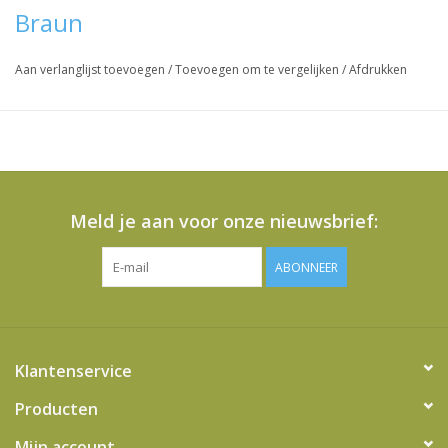
Braun
Vraag hier meer informatie en prijzen over dit product
Aan verlanglijst toevoegen
/
Toevoegen om te vergelijken
/
Afdrukken
Meld je aan voor onze nieuwsbrief:
ABONNEER
Klantenservice
Producten
Mijn account