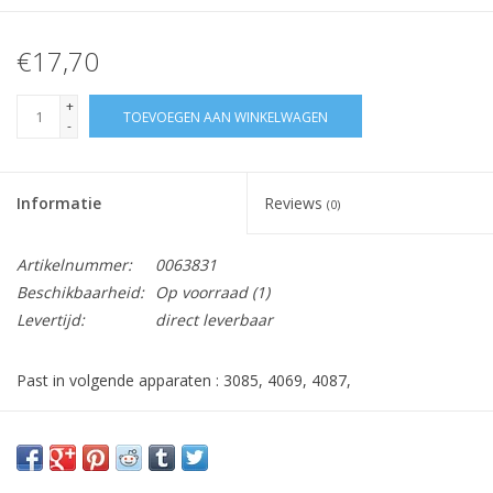
€17,70
+
TOEVOEGEN AAN WINKELWAGEN
-
Informatie
Reviews
(0)
Artikelnummer:
0063831
Beschikbaarheid:
Op voorraad
(1)
Levertijd:
direct leverbaar
Past in volgende apparaten : 3085, 4069, 4087,
KF32, KF36, KF37, KF40, KF41, KF42,
KF43, KF47, KF67