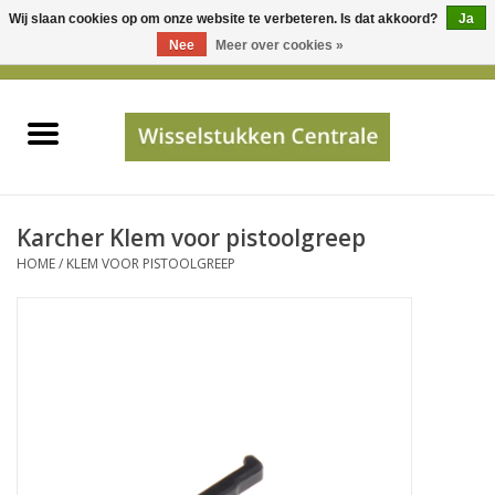
Wij slaan cookies op om onze website te verbeteren. Is dat akkoord?
Ja
Gebruik
Nee
Meer over cookies »
de
0 Artikelen - €0,00
pijltjes
Home
op
en
neer
INFO
om
een
PRIJSAANVRAAG
Karcher Klem voor pistoolgreep
beschikbaar
HOME
/
KLEM VOOR PISTOOLGREEP
resultaat
JUISTE GEGEVENS
te
selecteren.
SHOP
Druk
op
Enter
Apparaten
om
naar
Merken