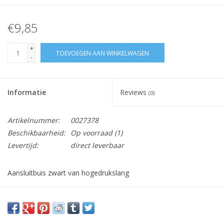
€9,85
+
TOEVOEGEN AAN WINKELWAGEN
-
Informatie
Reviews
(0)
Artikelnummer:
0027378
Beschikbaarheid:
Op voorraad
(1)
Levertijd:
direct leverbaar
Aansluitbuis zwart van hogedrukslang
Vraag hier meer informatie en prijzen over dit product