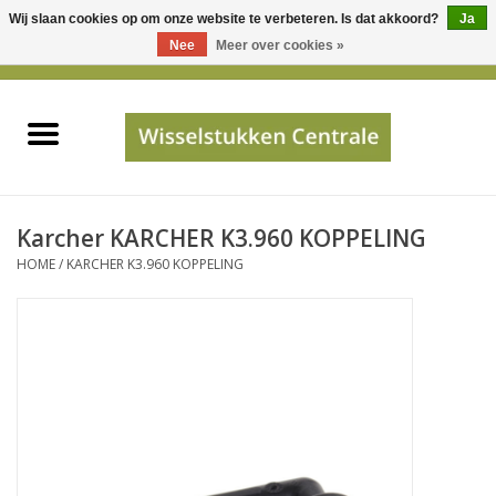
Wij slaan cookies op om onze website te verbeteren. Is dat akkoord?
Ja
Gebruik
Nee
Meer over cookies »
de
0 Artikelen - €0,00
pijltjes
Home
op
en
neer
INFO
om
een
PRIJSAANVRAAG
Karcher KARCHER K3.960 KOPPELING
beschikbaar
HOME
/
KARCHER K3.960 KOPPELING
resultaat
JUISTE GEGEVENS
te
selecteren.
SHOP
Druk
op
Enter
Apparaten
om
naar
Merken