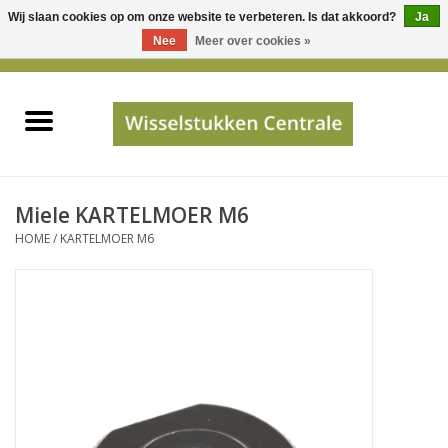
Wij slaan cookies op om onze website te verbeteren. Is dat akkoord?
Ja
Gebruik
Nee
Meer over cookies »
de
0 Artikelen - €0,00
pijltjes
Home
op
en
neer
INFO
om
een
PRIJSAANVRAAG
Miele KARTELMOER M6
beschikbaar
HOME
/
KARTELMOER M6
resultaat
JUISTE GEGEVENS
te
selecteren.
SHOP
Druk
op
Enter
Apparaten
om
naar
Merken