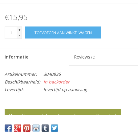
€15,95
+
TOEVOEGEN AAN WINKELWAGEN
-
Informatie
Reviews
(0)
Artikelnummer:
3040836
Beschikbaarheid:
In backorder
Levertijd:
levertijd op aanvraag
Vraag hier meer informatie en prijzen over dit product