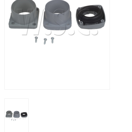
het
geselecteerde
zoekresultaat
te
gaan.
Als
u
met
aanraaktoetsen
werkt,
kunt
u
touch-
en
swipetekens
gebruiken.