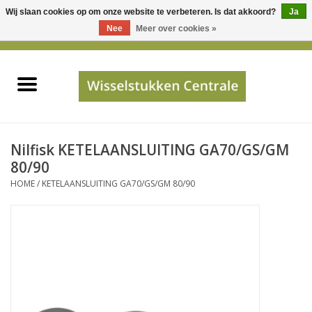
Wij slaan cookies op om onze website te verbeteren. Is dat akkoord?
Ja
Gebruik
Nee
Meer over cookies »
de
0 Artikelen - €0,00
pijltjes
Home
op
en
neer
INFO
om
een
PRIJSAANVRAAG
Nilfisk KETELAANSLUITING GA70/GS/GM
beschikbaar
80/90
resultaat
HOME
/
KETELAANSLUITING GA70/GS/GM 80/90
JUISTE GEGEVENS
te
selecteren.
SHOP
Druk
op
Enter
Apparaten
om
naar
Merken