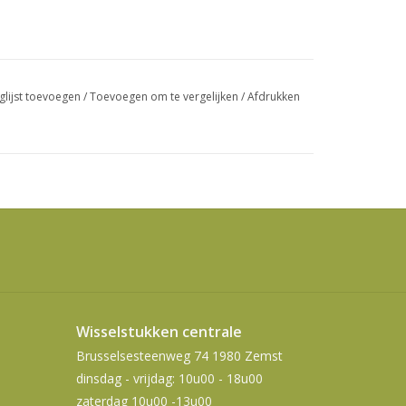
swipetekens
gebruiken.
glijst toevoegen
/
Toevoegen om te vergelijken
/
Afdrukken
Wisselstukken centrale
Brusselsesteenweg 74 1980 Zemst
dinsdag - vrijdag: 10u00 - 18u00
zaterdag 10u00 -13u00