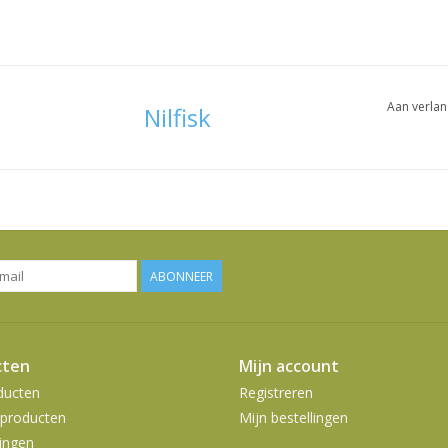
Aan verlan
Nilfisk
ABONNEER
cten
Mijn account
ducten
Registreren
producten
Mijn bestellingen
ingen