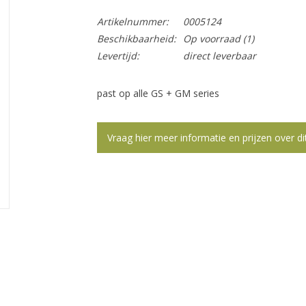
Artikelnummer:
0005124
Beschikbaarheid:
Op voorraad
(1)
Levertijd:
direct leverbaar
past op alle GS + GM series
Vraag hier meer informatie en prijzen over di