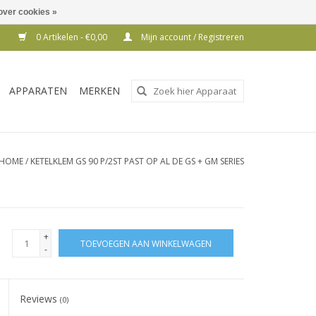
over cookies »
0 Artikelen - €0,00
Mijn account / Registreren
Gebruik
APPARATEN
MERKEN
de
pijltjes
op
en
HOME
/
KETELKLEM GS 90 P/2ST PAST OP AL DE GS + GM SERIES
neer
om
een
beschikbaar
+
TOEVOEGEN AAN WINKELWAGEN
resultaat
-
te
selecteren.
Reviews
Druk
(0)