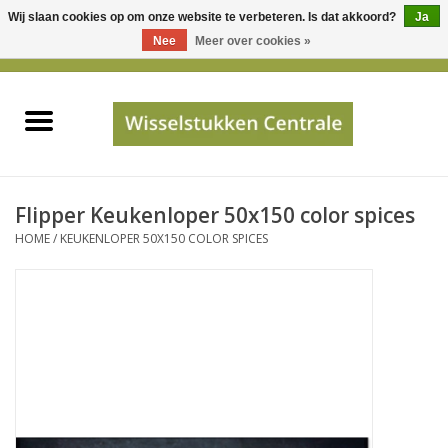
Wij slaan cookies op om onze website te verbeteren. Is dat akkoord?
Ja
Gebruik
Nee
Meer over cookies »
de
0 Artikelen - €0,00
pijltjes
Home
op
en
neer
INFO
om
een
PRIJSAANVRAAG
Flipper Keukenloper 50x150 color spices
beschikbaar
HOME
/
KEUKENLOPER 50X150 COLOR SPICES
resultaat
JUISTE GEGEVENS
te
selecteren.
SHOP
Druk
op
Enter
Apparaten
om
naar
Merken