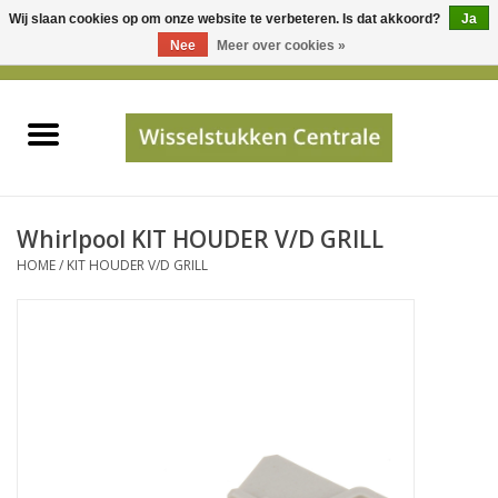
Wij slaan cookies op om onze website te verbeteren. Is dat akkoord?
Ja
Gebruik
Nee
Meer over cookies »
de
0 Artikelen - €0,00
pijltjes
Home
op
en
neer
INFO
om
een
PRIJSAANVRAAG
Whirlpool KIT HOUDER V/D GRILL
beschikbaar
HOME
/
KIT HOUDER V/D GRILL
resultaat
JUISTE GEGEVENS
te
selecteren.
SHOP
Druk
op
Enter
Apparaten
om
naar
Merken