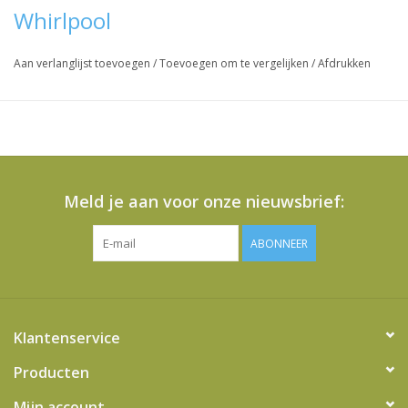
Whirlpool
Vraag hier meer informatie en prijzen over dit product
Aan verlanglijst toevoegen
/
Toevoegen om te vergelijken
/
Afdrukken
Meld je aan voor onze nieuwsbrief:
ABONNEER
Klantenservice
Producten
Mijn account