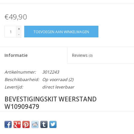
€49,90
+
TOEVOEGEN AAN WINKELWAGEN
-
Informatie
Reviews
(0)
Artikelnummer:
3012243
Beschikbaarheid:
Op voorraad
(2)
Levertijd:
direct leverbaar
BEVESTIGINGSKIT WEERSTAND
W10909479
Technische info: bovenplaat demonteren om de bijgeleverd
metaal clips te kunnen plaatsen