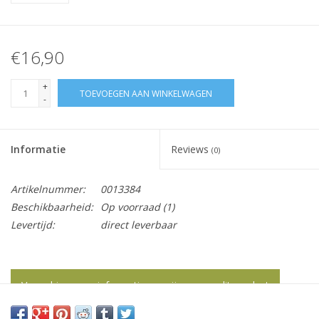
€16,90
+
TOEVOEGEN AAN WINKELWAGEN
-
Informatie
Reviews
(0)
Artikelnummer:
0013384
Beschikbaarheid:
Op voorraad
(1)
Levertijd:
direct leverbaar
Vraag hier meer informatie en prijzen over dit product