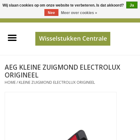
Wij slaan cookies op om onze website te verbeteren. Is dat akkoord?
Ja
Gebruik
Nee
Meer over cookies »
de
0 Artikelen - €0,00
pijltjes
Home
op
en
neer
INFO
om
een
PRIJSAANVRAAG
AEG KLEINE ZUIGMOND ELECTROLUX
beschikbaar
ORIGINEEL
resultaat
HOME
/
KLEINE ZUIGMOND ELECTROLUX ORIGINEEL
JUISTE GEGEVENS
te
selecteren.
SHOP
Druk
op
Enter
Apparaten
om
naar
Merken