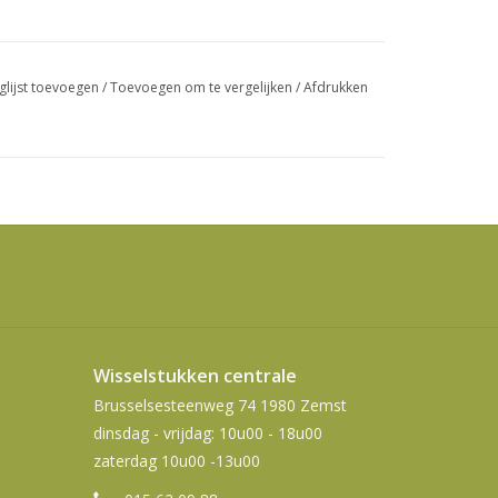
swipetekens
gebruiken.
glijst toevoegen
/
Toevoegen om te vergelijken
/
Afdrukken
Wisselstukken centrale
Brusselsesteenweg 74 1980 Zemst
dinsdag - vrijdag: 10u00 - 18u00
zaterdag 10u00 -13u00