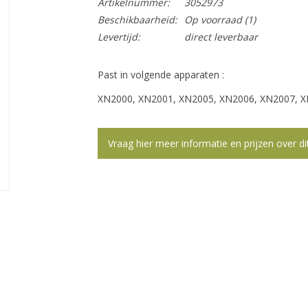
Artikelnummer:
3052973
Beschikbaarheid:
Op voorraad
(1)
Levertijd:
direct leverbaar
Past in volgende apparaten :
XN2000, XN2001, XN2005, XN2006, XN2007, 
Vraag hier meer informatie en prijzen over di