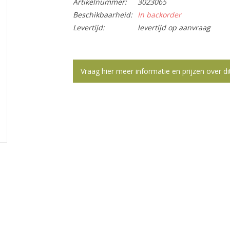
Artikelnummer:
3023065
Beschikbaarheid:
In backorder
Levertijd:
levertijd op aanvraag
Vraag hier meer informatie en prijzen over di