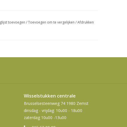
swipetekens
gebruiken.
glijst toevoegen
/
Toevoegen om te vergelijken
/
Afdrukken
Wisselstukken centrale
Brusselsesteenweg 74 1980 Zemst
dinsdag - vrijdag: 10u00 - 18u00
zaterdag 10u00 -13u00