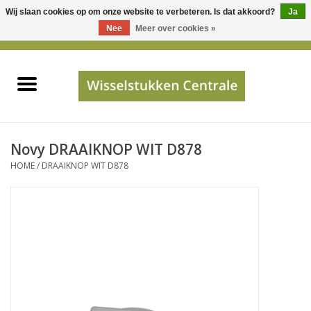
Wij slaan cookies op om onze website te verbeteren. Is dat akkoord?
Ja
Gebruik
Nee
Meer over cookies »
de
0 Artikelen - €0,00
pijltjes
Home
op
en
neer
INFO
om
een
PRIJSAANVRAAG
Novy DRAAIKNOP WIT D878
beschikbaar
HOME
/
DRAAIKNOP WIT D878
resultaat
JUISTE GEGEVENS
te
selecteren.
SHOP
Druk
op
Enter
Apparaten
om
naar
Merken