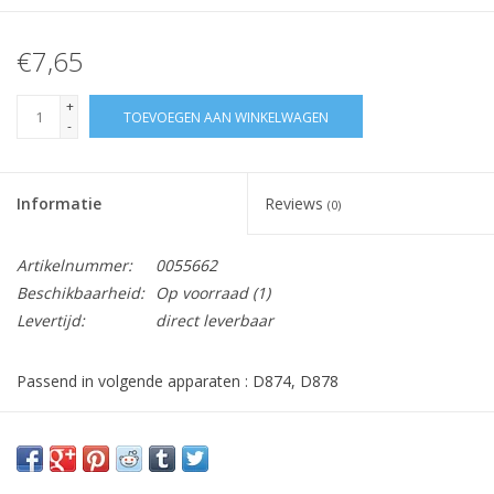
€7,65
+
TOEVOEGEN AAN WINKELWAGEN
-
Informatie
Reviews
(0)
Artikelnummer:
0055662
Beschikbaarheid:
Op voorraad
(1)
Levertijd:
direct leverbaar
Passend in volgende apparaten : D874, D878
Vraag hier meer informatie en prijzen over dit product