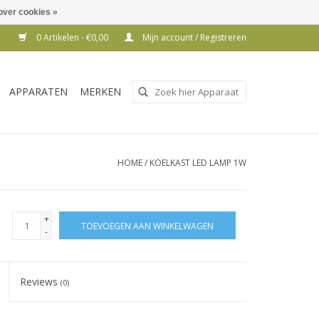
over cookies »
0 Artikelen - €0,00
Mijn account / Registreren
Gebruik
APPARATEN
MERKEN
de
pijltjes
op
en
HOME
/
KOELKAST LED LAMP 1W
neer
om
een
+
TOEVOEGEN AAN WINKELWAGEN
beschikbaar
-
resultaat
te
Reviews
(0)
selecteren.
Druk