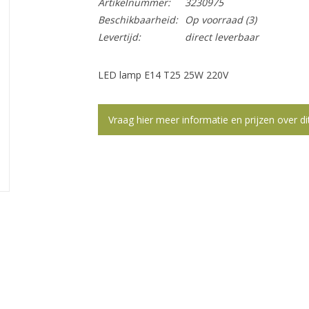
Artikelnummer:
3230975
Beschikbaarheid:
Op voorraad
(3)
Levertijd:
direct leverbaar
LED lamp E14 T25 25W 220V
Vraag hier meer informatie en prijzen over di