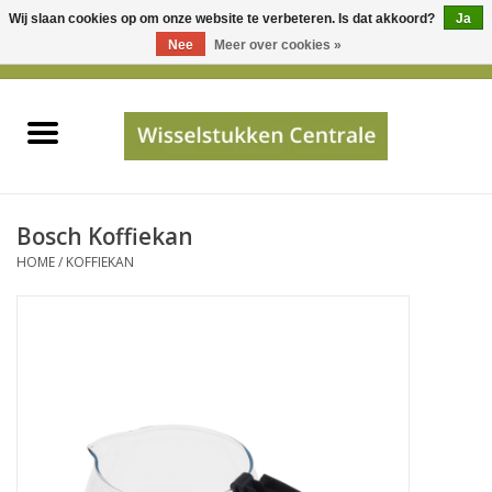
Wij slaan cookies op om onze website te verbeteren. Is dat akkoord?
Ja
Gebruik
Nee
Meer over cookies »
de
0 Artikelen - €0,00
pijltjes
Home
op
en
neer
INFO
om
een
PRIJSAANVRAAG
Bosch Koffiekan
beschikbaar
HOME
/
KOFFIEKAN
resultaat
JUISTE GEGEVENS
te
selecteren.
SHOP
Druk
op
Enter
Apparaten
om
naar
Merken