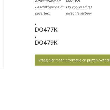
Artikelnummer:
0061368
Beschikbaarheid:
Op voorraad
(1)
Levertijd:
direct leverbaar
DO477K
DO479K
Vraag hier meer informatie en prijzen over di