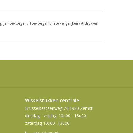
swipetekens
gebruiken.
glijst toevoegen
/
Toevoegen om te vergelijken
/
Afdrukken
Wisselstukken centrale
Brusselsesteenweg 74 1980 Zemst
dinsdag - vrijdag: 10u00 - 18u00
zaterdag 10u00 -13u00