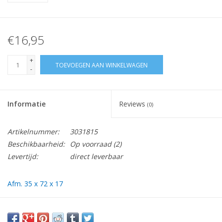
€16,95
+
TOEVOEGEN AAN WINKELWAGEN
-
Informatie
Reviews
(0)
Artikelnummer:
3031815
Beschikbaarheid:
Op voorraad
(2)
Levertijd:
direct leverbaar
Afm. 35 x 72 x 17
Vraag hier meer informatie en prijzen over dit product