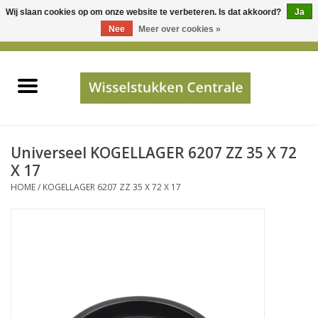
Wij slaan cookies op om onze website te verbeteren. Is dat akkoord?
Ja
Gebruik
Nee
Meer over cookies »
de
0 Artikelen - €0,00
pijltjes
Home
op
en
neer
INFO
om
een
PRIJSAANVRAAG
Universeel KOGELLAGER 6207 ZZ 35 X 72
beschikbaar
X 17
resultaat
HOME
/
KOGELLAGER 6207 ZZ 35 X 72 X 17
JUISTE GEGEVENS
te
selecteren.
SHOP
Druk
op
Enter
Apparaten
om
naar
Merken