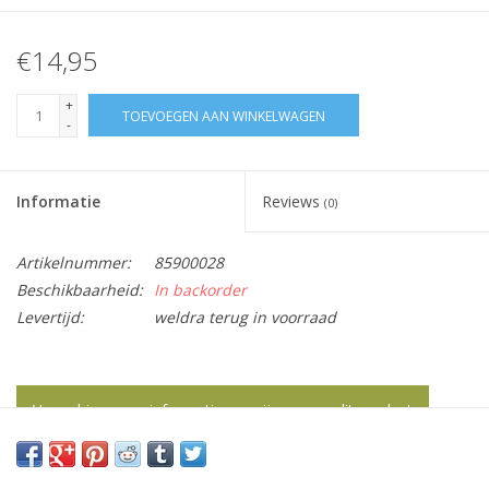
€14,95
+
TOEVOEGEN AAN WINKELWAGEN
-
Informatie
Reviews
(0)
Artikelnummer:
85900028
Beschikbaarheid:
In backorder
Levertijd:
weldra terug in voorraad
Vraag hier meer informatie en prijzen over dit product