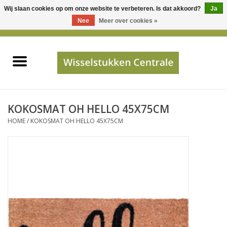
Wij slaan cookies op om onze website te verbeteren. Is dat akkoord?
Ja
Gebruik
Nee
Meer over cookies »
de
0 Artikelen - €0,00
pijltjes
Home
op
en
neer
INFO
om
een
PRIJSAANVRAAG
KOKOSMAT OH HELLO 45X75CM
beschikbaar
HOME
/
KOKOSMAT OH HELLO 45X75CM
resultaat
JUISTE GEGEVENS
te
selecteren.
SHOP
Druk
op
Enter
Apparaten
om
naar
Merken