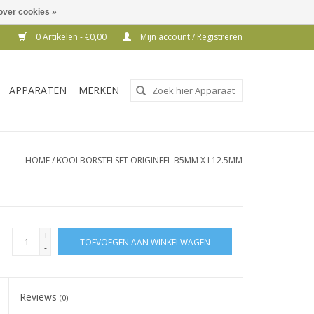
over cookies »
0 Artikelen - €0,00
Mijn account / Registreren
Gebruik
APPARATEN
MERKEN
de
pijltjes
op
en
HOME
/
KOOLBORSTELSET ORIGINEEL B5MM X L12.5MM
neer
om
een
beschikbaar
+
TOEVOEGEN AAN WINKELWAGEN
resultaat
-
te
selecteren.
Reviews
Druk
(0)