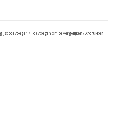
swipetekens
gebruiken.
glijst toevoegen
/
Toevoegen om te vergelijken
/
Afdrukken