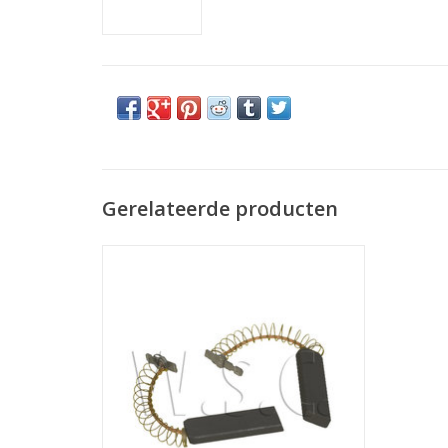
Gerelateerde producten
Siemens / Bosch koolborstels wasmachine
TOEVOEGEN AAN WINKELWAGEN