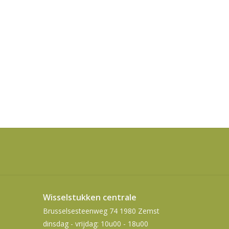
Wisselstukken centrale
Brusselsesteenweg 74 1980 Zemst
dinsdag - vrijdag: 10u00 - 18u00