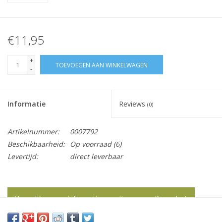
€11,95
+
TOEVOEGEN AAN WINKELWAGEN
-
Informatie
Reviews
(0)
Artikelnummer:
0007792
Beschikbaarheid:
Op voorraad
(6)
Levertijd:
direct leverbaar
Vraag hier meer informatie en prijzen over dit product