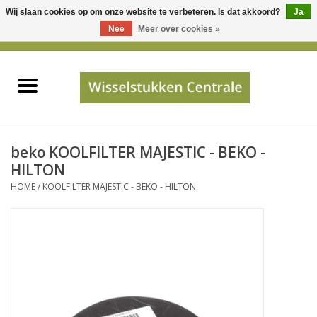
Wij slaan cookies op om onze website te verbeteren. Is dat akkoord?
Ja
Gebruik
Nee
Meer over cookies »
de
0 Artikelen - €0,00
pijltjes
Home
op
en
neer
INFO
om
een
PRIJSAANVRAAG
beko KOOLFILTER MAJESTIC - BEKO -
beschikbaar
HILTON
resultaat
HOME
/
KOOLFILTER MAJESTIC - BEKO - HILTON
JUISTE GEGEVENS
te
selecteren.
SHOP
Druk
op
Enter
Apparaten
om
naar
Merken