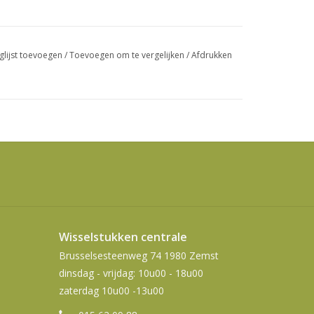
swipetekens
gebruiken.
glijst toevoegen
/
Toevoegen om te vergelijken
/
Afdrukken
Wisselstukken centrale
Brusselsesteenweg 74 1980 Zemst
dinsdag - vrijdag: 10u00 - 18u00
zaterdag 10u00 -13u00