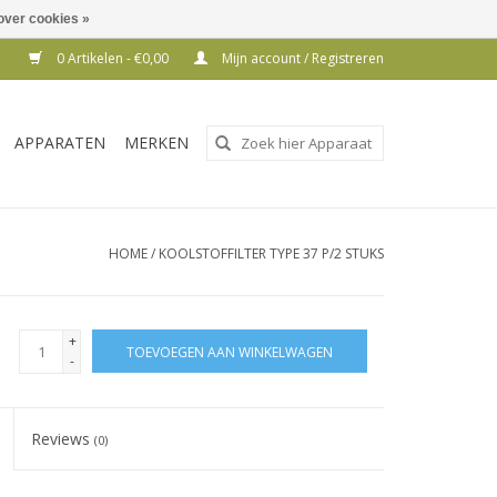
over cookies »
0 Artikelen - €0,00
Mijn account / Registreren
Gebruik
APPARATEN
MERKEN
de
pijltjes
op
en
HOME
/
KOOLSTOFFILTER TYPE 37 P/2 STUKS
neer
om
een
+
TOEVOEGEN AAN WINKELWAGEN
beschikbaar
-
resultaat
te
Reviews
(0)
selecteren.
Druk