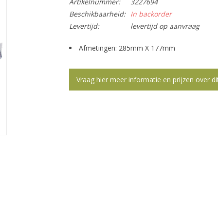
Artikelnummer:
3227694
Beschikbaarheid:
In backorder
Levertijd:
levertijd op aanvraag
Afmetingen: 285mm X 177mm
Vraag hier meer informatie en prijzen over di