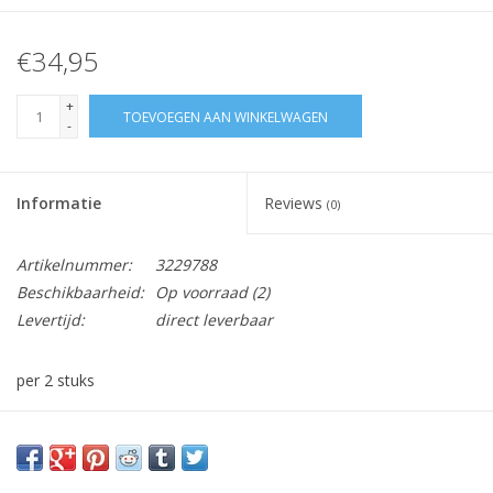
€34,95
+
TOEVOEGEN AAN WINKELWAGEN
-
Informatie
Reviews
(0)
Artikelnummer:
3229788
Beschikbaarheid:
Op voorraad
(2)
Levertijd:
direct leverbaar
per 2 stuks
Vraag hier meer informatie en prijzen over dit product