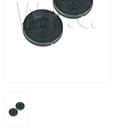
het
geselecteerde
zoekresultaat
te
gaan.
Als
u
met
aanraaktoetsen
werkt,
kunt
u
touch-
en
swipetekens
gebruiken.