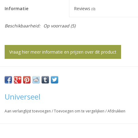
het
Informatie
Reviews
geselecteerde
(0)
zoekresultaat
te
Beschikbaarheid:
Op voorraad
(5)
gaan.
Als
u
Vraag hier meer informatie en prijzen over dit product
met
aanraaktoetsen
werkt,
kunt
u
touch-
Universeel
en
swipetekens
Aan verlanglijst toevoegen
/
Toevoegen om te vergelijken
/
Afdrukken
gebruiken.