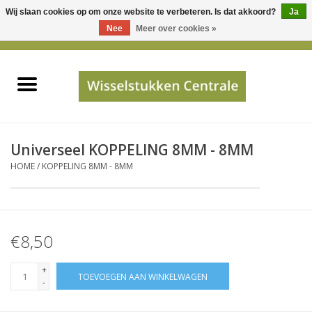
Wij slaan cookies op om onze website te verbeteren. Is dat akkoord?
Ja
Gebruik
Nee
Meer over cookies »
de
0 Artikelen - €0,00
pijltjes
Home
op
en
neer
INFO
om
een
PRIJSAANVRAAG
Universeel KOPPELING 8MM - 8MM
beschikbaar
HOME
/
KOPPELING 8MM - 8MM
resultaat
JUISTE GEGEVENS
te
selecteren.
SHOP
Druk
€8,50
op
Enter
Apparaten
+
TOEVOEGEN AAN WINKELWAGEN
om
-
naar
Merken