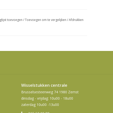
swipetekens
gebruiken.
glijst toevoegen
/
Toevoegen om te vergelijken
/
Afdrukken
Wisselstukken centrale
Brusselsesteenweg 74 1980 Zemst
dinsdag - vrijdag: 10u00 - 18u00
zaterdag 10u00 -13u00