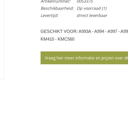
Artikelnummer:
0053375
Beschikbaarheid:
Op voorraad
(1)
Levertijd:
direct leverbaar
GESCHIKT VOOR: A993A - A994 - A997 - A998
KM410 - KMC560
Vraag hier meer informatie en prijzen over di