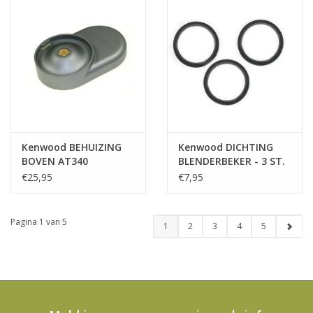
Kenwood BEHUIZING
Kenwood DICHTING
BOVEN AT340
BLENDERBEKER - 3 ST.
KAH359GL
€25,95
€7,95
Pagina 1 van 5
1
2
3
4
5