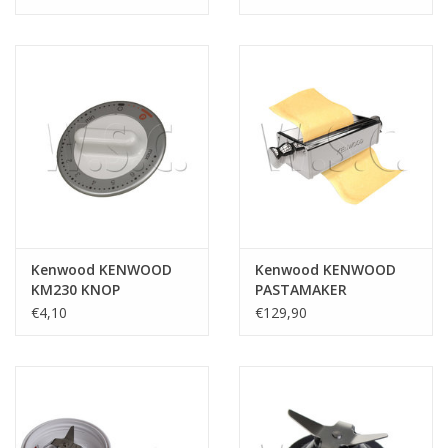
Kenwood KENWOOD
Kenwood KENWOOD
KM230 KNOP
PASTAMAKER
KAX980ME - lasagne
€4,10
€129,90