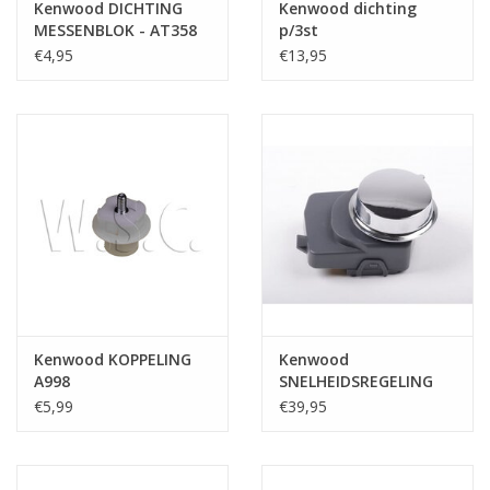
Kenwood DICHTING
Kenwood dichting
MESSENBLOK - AT358
p/3st
€4,95
€13,95
Kenwood KOPPELING
Kenwood
A998
SNELHEIDSREGELING
MET KNOP - KM
€5,99
€39,95
VARIOUS