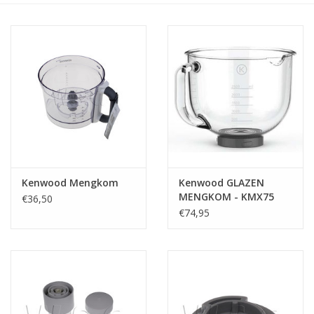
het
geselecteerde
zoekresultaat
te
gaan.
Als
u
met
aanraaktoetsen
werkt,
kunt
Kenwood Mengkom
Kenwood GLAZEN
u
MENGKOM - KMX75
€36,50
touch-
€74,95
en
swipetekens
gebruiken.