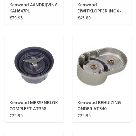
Kenwood AANDRIJVING
Kenwood
KAH647PL
EIWITKLOPPER INOX-
MAJOR / XL 9 DRADEN -
€79,95
€45,80
ZONDER CLIPS
Kenwood MESSENBLOK
Kenwood BEHUIZING
COMPLEET AT358
ONDER AT340
€25,90
€25,95