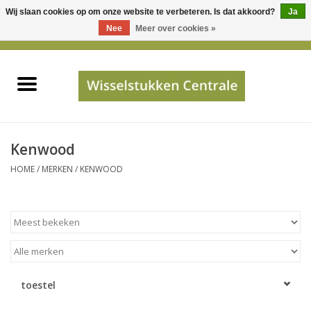
Wij slaan cookies op om onze website te verbeteren. Is dat akkoord?
Ja
Gebruik
Nee
Meer over cookies »
de
0 Artikelen - €0,00
pijltjes
Home
op
en
neer
INFO
om
een
PRIJSAANVRAAG
Kenwood
beschikbaar
HOME
/
MERKEN
/
KENWOOD
resultaat
JUISTE GEGEVENS
te
selecteren.
SHOP
Druk
op
Enter
Apparaten
om
toestel
naar
Merken