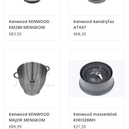
Kenwood KENWOOD
Kenwood Aandrijfas
KM286 MENGKOM
AT647
INOX
€83,50
€68,30
Kenwood KENWOOD
Kenwood messenblok
MAJOR MENGKOM
KHH326WH
INOX MET OREN
€89,99
€21,50