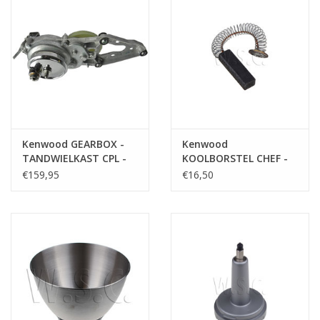
Kenwood GEARBOX -
Kenwood
TANDWIELKAST CPL -
KOOLBORSTEL CHEF -
KM070 / KM080
PER STUK
€159,95
€16,50