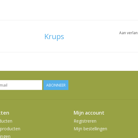
Aan verlan
Krups
ABONNEER
cten
Mijn account
ducten
Registreren
producten
Mijn bestellingen
ingen