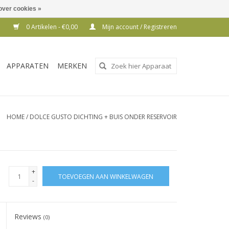
over cookies »
0 Artikelen - €0,00
Mijn account / Registreren
Gebruik
APPARATEN
MERKEN
de
pijltjes
op
en
HOME
/
DOLCE GUSTO DICHTING + BUIS ONDER RESERVOIR
neer
om
een
beschikbaar
+
TOEVOEGEN AAN WINKELWAGEN
resultaat
-
te
selecteren.
Reviews
Druk
(0)