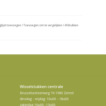
swipetekens
gebruiken.
glijst toevoegen
/
Toevoegen om te vergelijken
/
Afdrukken
Wisselstukken centrale
Brusselsesteenweg 74 1980 Zemst
dinsdag - vrijdag: 10u00 - 18u00
zaterdag 10u00 -13u00