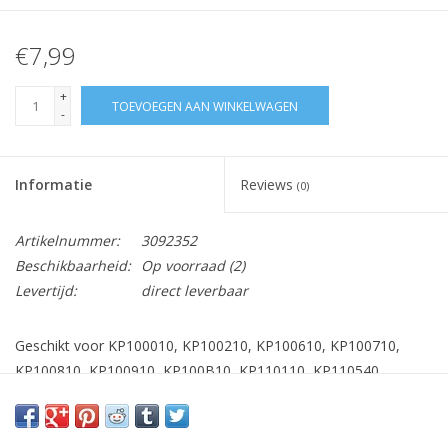
€7,99
+
TOEVOEGEN AAN WINKELWAGEN
-
Informatie
Reviews
(0)
Artikelnummer:
3092352
Beschikbaarheid:
Op voorraad
(2)
Levertijd:
direct leverbaar
Geschikt voor KP100010, KP100210, KP100610, KP100710,
KP100810, KP100910, KP100B10, KP110110, KP110540,
KP110810, KP120110, KP120510, KP120610, KP120810,
KP150010, KP150610, KP150810, KP150910, KP160510,
KP160810, KP160H10, KP160T10, KP210011, KP210110,