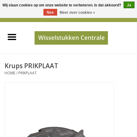
Wij slaan cookies op om onze website te verbeteren. Is dat akkoord?
Ja
Gebruik
Nee
Meer over cookies »
de
0 Artikelen - €0,00
pijltjes
Home
op
en
neer
INFO
om
een
PRIJSAANVRAAG
Krups PRIKPLAAT
beschikbaar
HOME
/
PRIKPLAAT
resultaat
JUISTE GEGEVENS
te
selecteren.
SHOP
Druk
op
Enter
Apparaten
om
naar
Merken