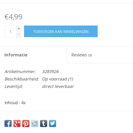
€4,99
+
TOEVOEGEN AAN WINKELWAGEN
-
Informatie
Reviews
(0)
Artikelnummer:
3283926
Beschikbaarheid:
Op voorraad
(1)
Levertijd:
direct leverbaar
Inhoud : 4x
Vraag hier meer informatie en prijzen over dit product