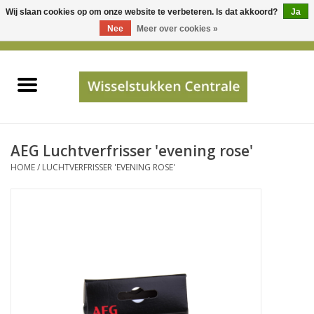
Wij slaan cookies op om onze website te verbeteren. Is dat akkoord?
Ja
Gebruik
Nee
Meer over cookies »
de
0 Artikelen - €0,00
pijltjes
Home
op
en
neer
INFO
om
een
PRIJSAANVRAAG
AEG Luchtverfrisser 'evening rose'
beschikbaar
HOME
/
LUCHTVERFRISSER 'EVENING ROSE'
resultaat
JUISTE GEGEVENS
te
selecteren.
SHOP
Druk
op
Enter
Apparaten
om
naar
Merken