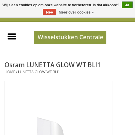
Wij slaan cookies op om onze website te verbeteren. Is dat akkoord?
Ja
Gebruik
Nee
Meer over cookies »
de
0 Artikelen - €0,00
pijltjes
Home
op
en
neer
INFO
om
een
PRIJSAANVRAAG
Osram LUNETTA GLOW WT BLI1
beschikbaar
HOME
/
LUNETTA GLOW WT BLI1
resultaat
JUISTE GEGEVENS
te
selecteren.
SHOP
Druk
op
Enter
Apparaten
om
naar
Merken