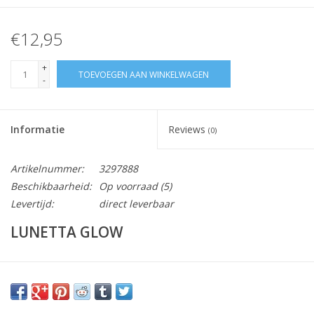
€12,95
+
TOEVOEGEN AAN WINKELWAGEN
-
Informatie
Reviews
(0)
Artikelnummer:
3297888
Beschikbaarheid:
Op voorraad
(5)
Levertijd:
direct leverbaar
LUNETTA GLOW
Vraag hier meer informatie en prijzen over dit product