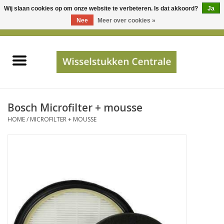
Wij slaan cookies op om onze website te verbeteren. Is dat akkoord?
Ja
Gebruik
Nee
Meer over cookies »
de
0 Artikelen - €0,00
pijltjes
Home
op
en
neer
INFO
om
een
PRIJSAANVRAAG
Bosch Microfilter + mousse
beschikbaar
HOME
/
MICROFILTER + MOUSSE
resultaat
JUISTE GEGEVENS
te
selecteren.
SHOP
Druk
op
Enter
Apparaten
om
naar
Merken