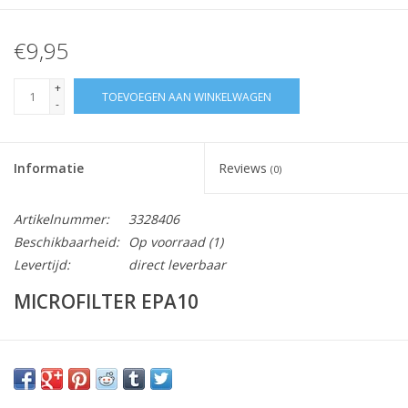
€9,95
+
TOEVOEGEN AAN WINKELWAGEN
-
Informatie
Reviews
(0)
Artikelnummer:
3328406
Beschikbaarheid:
Op voorraad
(1)
Levertijd:
direct leverbaar
MICROFILTER EPA10
Vraag hier meer informatie en prijzen over dit product