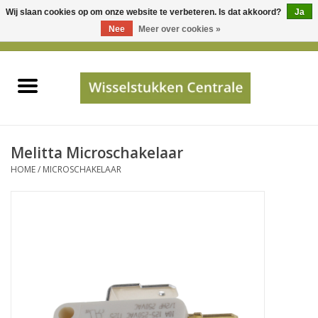
Wij slaan cookies op om onze website te verbeteren. Is dat akkoord?
Ja
Gebruik
Nee
Meer over cookies »
de
0 Artikelen - €0,00
pijltjes
Home
op
en
neer
INFO
om
een
PRIJSAANVRAAG
Melitta Microschakelaar
beschikbaar
HOME
/
MICROSCHAKELAAR
resultaat
JUISTE GEGEVENS
te
selecteren.
SHOP
Druk
op
Enter
Apparaten
om
naar
Merken