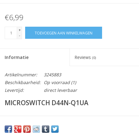
€6,99
+
TOEVOEGEN AAN WINKELWAGEN
-
Informatie
Reviews
(0)
Artikelnummer:
3245883
Beschikbaarheid:
Op voorraad
(1)
Levertijd:
direct leverbaar
MICROSWITCH D44N-Q1UA
Vraag hier meer informatie en prijzen over dit product