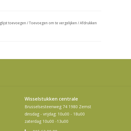
swipetekens
gebruiken.
glijst toevoegen
/
Toevoegen om te vergelijken
/
Afdrukken
Wisselstukken centrale
Brusselsesteenweg 74 1980 Zemst
dinsdag - vrijdag: 10u00 - 18u00
zaterdag 10u00 -13u00