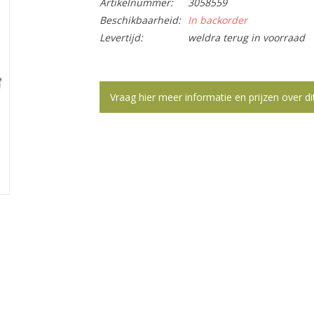
Artikelnummer:
3058559
Beschikbaarheid:
In backorder
Levertijd:
weldra terug in voorraad
Vraag hier meer informatie en prijzen over di