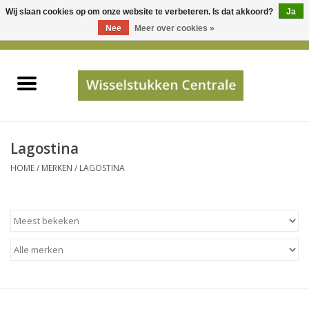
Wij slaan cookies op om onze website te verbeteren. Is dat akkoord?
Ja
Gebruik
Nee
Meer over cookies »
de
0 Artikelen - €0,00
pijltjes
Home
op
en
neer
INFO
om
een
PRIJSAANVRAAG
Lagostina
beschikbaar
HOME
/
MERKEN
/
LAGOSTINA
resultaat
JUISTE GEGEVENS
te
selecteren.
SHOP
Druk
op
Enter
Apparaten
om
naar
Merken