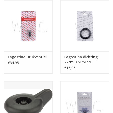
het
geselecteerde
zoekresultaat
te
gaan.
Als
u
met
aanraaktoetsen
Lagostina Drukventiel
Lagostina dichting
werkt,
22cm 3.5L/5L/7L
€34,95
kunt
€15,95
u
touch-
en
swipetekens
gebruiken.