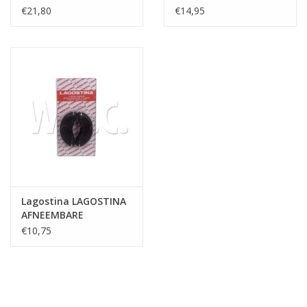
MODIA
090.004.2000.00
€21,80
€14,95
Lagostina LAGOSTINA
AFNEEMBARE
HANDVAT KOM
€10,75
PRACTICA P/2ST