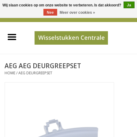
Wij slaan cookies op om onze website te verbeteren. Is dat akkoord?
Ja
Gebruik
Nee
Meer over cookies »
de
0 Artikelen - €0,00
pijltjes
Home
op
en
neer
INFO
om
een
PRIJSAANVRAAG
AEG AEG DEURGREEPSET
beschikbaar
HOME
/
AEG DEURGREEPSET
resultaat
JUISTE GEGEVENS
te
selecteren.
SHOP
Druk
op
Enter
Apparaten
om
naar
Merken