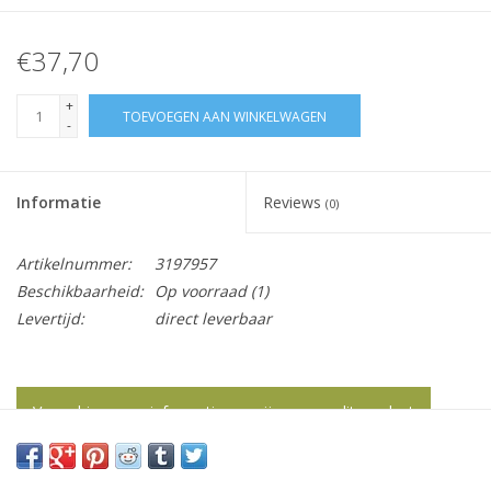
€37,70
+
TOEVOEGEN AAN WINKELWAGEN
-
Informatie
Reviews
(0)
Artikelnummer:
3197957
Beschikbaarheid:
Op voorraad
(1)
Levertijd:
direct leverbaar
Vraag hier meer informatie en prijzen over dit product