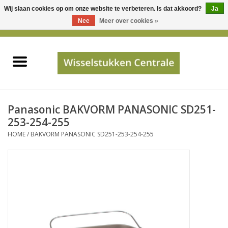
Wij slaan cookies op om onze website te verbeteren. Is dat akkoord?
Ja
Gebruik
Nee
Meer over cookies »
de
0 Artikelen - €0,00
pijltjes
Home
op
en
neer
INFO
om
een
PRIJSAANVRAAG
Panasonic BAKVORM PANASONIC SD251-
beschikbaar
253-254-255
resultaat
HOME
/
BAKVORM PANASONIC SD251-253-254-255
JUISTE GEGEVENS
te
selecteren.
SHOP
Druk
op
Enter
Apparaten
om
naar
Merken