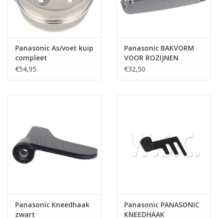
Panasonic As/voet kuip
Panasonic BAKVORM
compleet
VOOR ROZIJNEN
SD2501 WXE ENZ....
€54,95
€32,50
Panasonic Kneedhaak
Panasonic PANASONIC
zwart
KNEEDHAAK