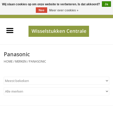
Wij slaan cookies op om onze website te verbeteren. Is dat akkoord?
Ja
Gebruik
Nee
Meer over cookies »
de
0 Artikelen - €0,00
pijltjes
Home
op
en
neer
INFO
om
een
PRIJSAANVRAAG
Panasonic
beschikbaar
HOME
/
MERKEN
/
PANASONIC
resultaat
JUISTE GEGEVENS
te
selecteren.
SHOP
Druk
op
Enter
Apparaten
om
naar
Merken