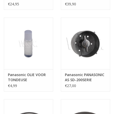
GETAND/GROF
€24,95
€39,90
Panasonic OLIE VOOR
Panasonic PANASONIC
TONDEUSE
AS SD-200SERIE
COMPLEET
€4,99
€27,00