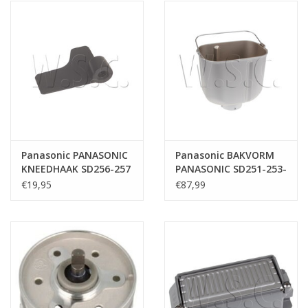
het
geselecteerde
zoekresultaat
te
gaan.
Als
u
met
aanraaktoetsen
Panasonic PANASONIC
Panasonic BAKVORM
werkt,
KNEEDHAAK SD256-257
PANASONIC SD251-253-
kunt
SD2500 SD2501
254-255
€19,95
€87,99
u
touch-
en
swipetekens
gebruiken.