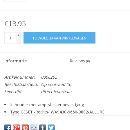
€13,95
+
TOEVOEGEN AAN WINKELWAGEN
-
Informatie
Reviews
(0)
Artikelnummer:
0006205
Beschikbaarheid:
Op voorraad
(3)
Levertijd:
direct leverbaar
In houder met amp-stekker bevestiging
Type CESET -Rechts- WA9430-9650-9882-ALLURE
per 2 stuks