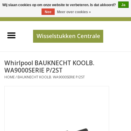
Wij slaan cookies op om onze website te verbeteren. Is dat akkoord?
Ja
Gebruik
Nee
Meer over cookies »
de
0 Artikelen - €0,00
pijltjes
Home
op
en
neer
INFO
om
een
PRIJSAANVRAAG
Whirlpool BAUKNECHT KOOLB.
beschikbaar
WA9000SERIE P/2ST
resultaat
HOME
/
BAUKNECHT KOOLB. WA9000SERIE P/2ST
JUISTE GEGEVENS
te
selecteren.
SHOP
Druk
op
Enter
Apparaten
om
naar
Merken