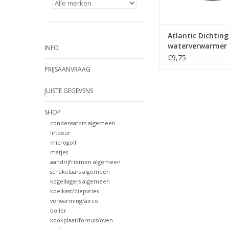
Atlantic Dichting
waterverwarmer
INFO
€9,75
PRIJSAANVRAAG
JUISTE GEGEVENS
SHOP
condensators algemeen
liftdeur
microgolf
matjes
aandrijfriemen algemeen
schakelaars algemeen
kogellagers algemeen
koelkast/diepvries
verwarming/airco
boiler
kookplaat/fornuis/oven