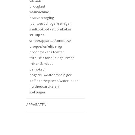
vaatwas
droogkast
wasmachine
haarverzorging
luchtbevochtiger/reiniger
snelkookpot / stoomkoker
strijkijzer
scheerapparaat/tondeuse
croque/wafelijzer/grill
broodmaker / toaster
friteuse / fondue / gourmet
mixer & robot
dampkap
hogedruk-&stoomreiniger
koffiezet/espresso/waterkoker
huishoudartikelen
stofzuiger
APPARATEN