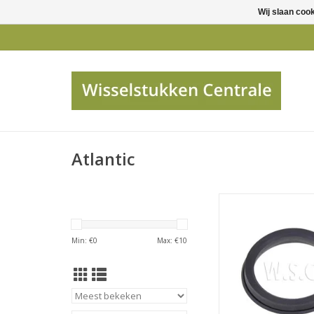
Wij slaan coo
Atlantic
Atlantic Dichting
waterverwar
TOEVOEGEN AAN WI
Min: €
0
Max: €
10