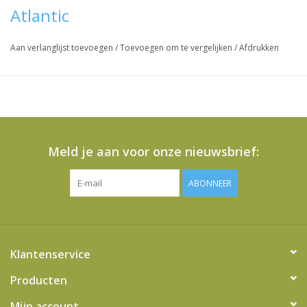
Atlantic
Vraag hier meer informatie en prijzen over dit product
Aan verlanglijst toevoegen
/
Toevoegen om te vergelijken
/
Afdrukken
Meld je aan voor onze nieuwsbrief:
ABONNEER
Klantenservice
Producten
Mijn account