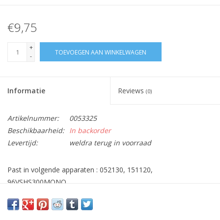
€9,75
+
TOEVOEGEN AAN WINKELWAGEN
-
Informatie
Reviews
(0)
Artikelnummer:
0053325
Beschikbaarheid:
In backorder
Levertijd:
weldra terug in voorraad
Past in volgende apparaten : 052130, 151120,
96VSHS300MONO
Ø 10cm