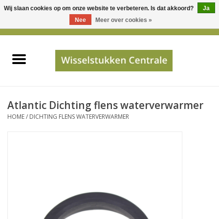
Wij slaan cookies op om onze website te verbeteren. Is dat akkoord?
Ja
Gebruik
Nee
Meer over cookies »
de
0 Artikelen - €0,00
pijltjes
Home
op
en
neer
INFO
om
een
PRIJSAANVRAAG
Atlantic Dichting flens waterverwarmer
beschikbaar
HOME
/
DICHTING FLENS WATERVERWARMER
resultaat
JUISTE GEGEVENS
te
selecteren.
SHOP
Druk
op
Enter
Apparaten
om
naar
Merken