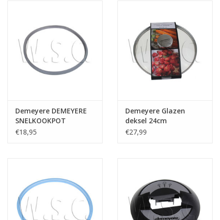
het
geselecteerde
zoekresultaat
te
gaan.
Als
u
met
aanraaktoetsen
Demeyere DEMEYERE
Demeyere Glazen
werkt,
SNELKOOKPOT
deksel 24cm
kunt
DICHTING
€18,95
€27,99
u
touch-
en
swipetekens
gebruiken.