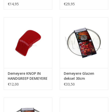
€14,95
€29,95
Demeyere KNOP IN
Demeyere Glazen
HANDGREEP DEMEYERE
deksel 30cm
ROOD/ZWART
€12,00
€33,50