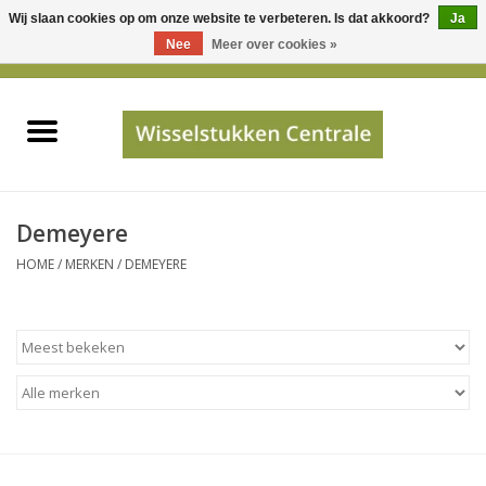
Wij slaan cookies op om onze website te verbeteren. Is dat akkoord?
Ja
Gebruik
Nee
Meer over cookies »
de
0 Artikelen - €0,00
pijltjes
Home
op
en
neer
INFO
om
een
PRIJSAANVRAAG
Demeyere
beschikbaar
HOME
/
MERKEN
/
DEMEYERE
resultaat
JUISTE GEGEVENS
te
selecteren.
SHOP
Druk
op
Enter
Apparaten
om
naar
Merken