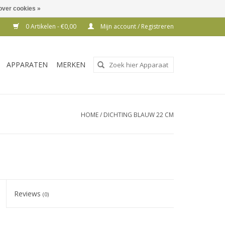
over cookies »
0 Artikelen - €0,00
Mijn account / Registreren
Gebruik
APPARATEN
MERKEN
de
pijltjes
op
en
HOME
/
DICHTING BLAUW 22 CM
neer
om
een
beschikbaar
resultaat
te
Reviews
(0)
selecteren.
Druk