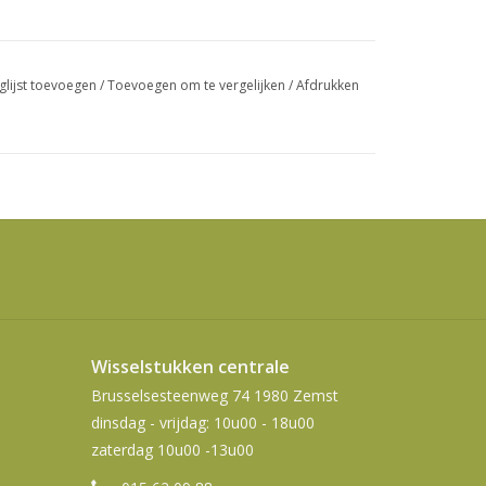
swipetekens
gebruiken.
glijst toevoegen
/
Toevoegen om te vergelijken
/
Afdrukken
Wisselstukken centrale
Brusselsesteenweg 74 1980 Zemst
dinsdag - vrijdag: 10u00 - 18u00
zaterdag 10u00 -13u00